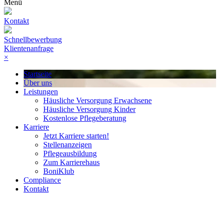
Menü
Kontakt
Schnellbewerbung
Klientenanfrage
×
Startseite
Über uns
Leistungen
Häusliche Versorgung Erwachsene
Häusliche Versorgung Kinder
Kostenlose Pflegeberatung
Karriere
Jetzt Karriere starten!
Stellenanzeigen
Pflegeausbildung
Zum Karrierehaus
BoniKlub
Compliance
Kontakt